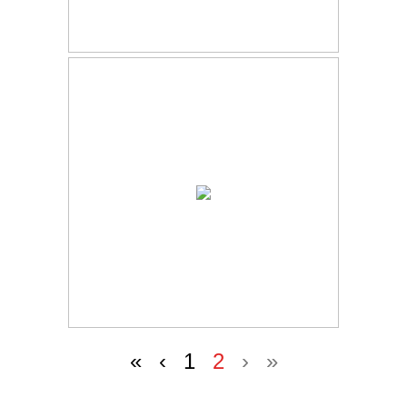
«
‹
1
2
›
»