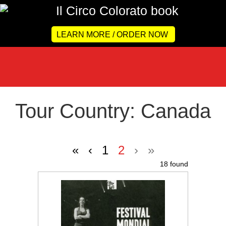
LEARN MORE / ORDER NOW
Tour Country: Canada
«
‹
1
2
›
»
18 found