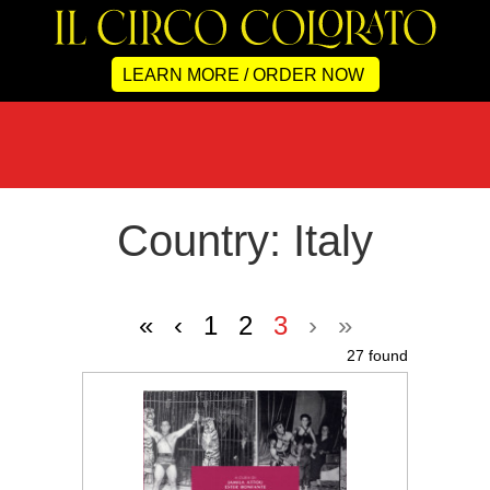
LEARN MORE / ORDER NOW
Country: Italy
«
‹
1
2
3
›
»
27 found