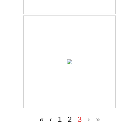
«
‹
1
2
3
›
»