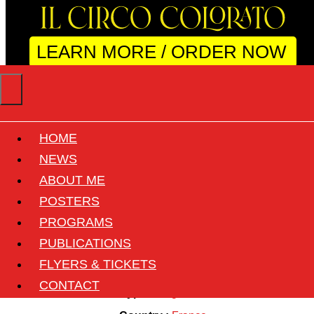
LEARN MORE / ORDER NOW
HOME
Le Cirque Dans
NEWS
ABOUT ME
L'Univers
POSTERS
PROGRAMS
Back
PUBLICATIONS
FLYERS & TICKETS
Title :
Le Cirque Dans L'Univers
CONTACT
Type :
Magazine