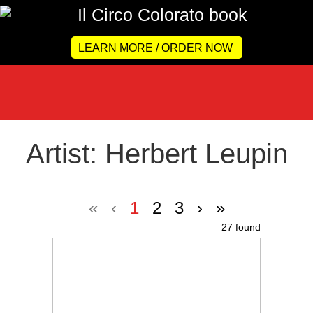
LEARN MORE / ORDER NOW
Artist: Herbert Leupin
«
‹
1
2
3
›
»
27 found