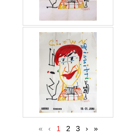
«
‹
1
2
3
›
»