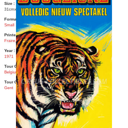
Size :
31cmx70cm ( 12"x28" )
Format :
Small
Printer :
Fraire, Roma
Year :
1971
Tour Country :
Belgium
Tour City :
Gent