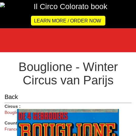
LEARN MORE / ORDER NOW
Bouglione - Winter
Circus van Parijs
Back
Circus :
Bouglione
Country :
France