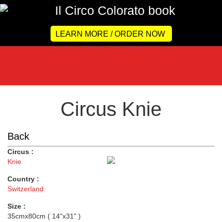
LEARN MORE / ORDER NOW
Circus Knie
Back
Circus :
Knie
Country :
Switzerland
Size :
35cmx80cm ( 14"x31" )